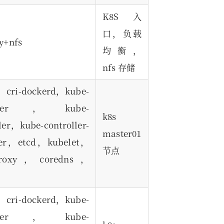
K8S 入
口，负载
y+nfs
均衡，
nfs 存储
，cri-dockerd，kube-
server，kube-
k8s
ler，kube-controller-
master01
er，etcd，kubelet，
节点
-proxy，coredns，
，cri-dockerd，kube-
server，kube-