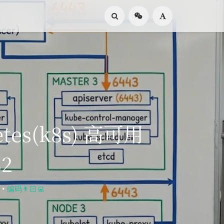
tes(k8s) 高可用
2
 •
编码👨🏻‍💻