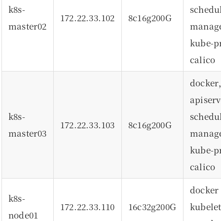
k8s-
schedu
172.22.33.102
8c16g200G
master02
manag
kube
calico
docker
api
k8s-
schedu
172.22.33.103
8c16g200G
master03
manag
kube
calico
dock
k8s-
172.22.33.110
16c32g200G
kube
node01