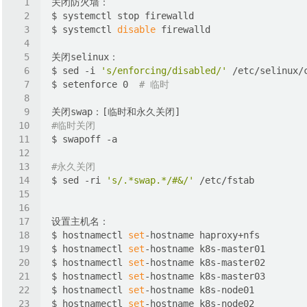
$ systemctl 
disable
$ sed -i 
's/enforcing/disabled/'
 /etc/selinux/
$ setenforce 0  
# 临时
#临时关闭
#永久关闭
$ sed -ri 
's/.*swap.*/#&/'
$ hostnamectl 
set
$ hostnamectl 
set
$ hostnamectl 
set
$ hostnamectl 
set
$ hostnamectl 
set
$ hostnamectl 
set