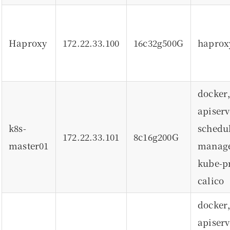
Haproxy
172.22.33.100
16c32g500G
haprox
docker
api
k8s-
schedu
172.22.33.101
8c16g200G
master01
manag
kube
calico
docker
api