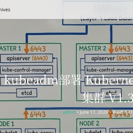
hives
kubeadm部署 Kuberne
集群 V1.3
admin
• June 17, 2026 • Read: 141