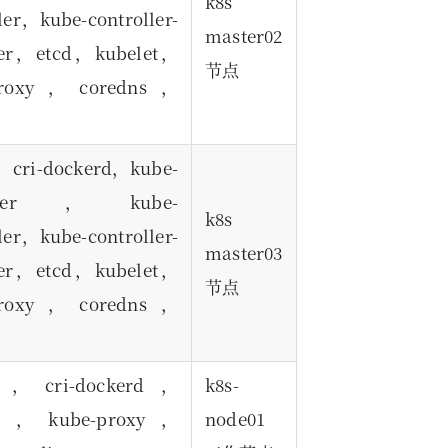
k8s
ler，kube-controller-
master02
er，etcd，kubelet，
节点
-proxy，coredns，
，cri-dockerd，kube-
server，kube-
k8s
ler，kube-controller-
master03
er，etcd，kubelet，
节点
-proxy，coredns，
er，cri-dockerd，
k8s-
let，kube-proxy，
node01