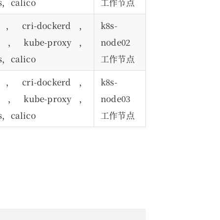
s，calico
工作节点
er，cri-dockerd，
k8s-
let，kube-proxy，
node02
s，calico
工作节点
er，cri-dockerd，
k8s-
let，kube-proxy，
node03
s，calico
工作节点